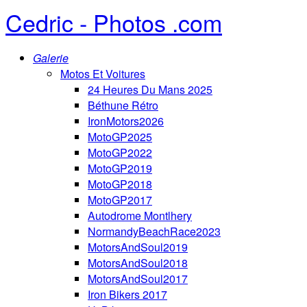
Cedric - Photos .com
Galerie
Motos Et Voitures
24 Heures Du Mans 2025
Béthune Rétro
IronMotors2026
MotoGP2025
MotoGP2022
MotoGP2019
MotoGP2018
MotoGP2017
Autodrome Montlhery
NormandyBeachRace2023
MotorsAndSoul2019
MotorsAndSoul2018
MotorsAndSoul2017
Iron Bikers 2017